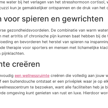
me water bij het verlagen van het stresshormoon cortisol, 
uzzi kun je gemakkelijker ontspannen en de druk van het da
 voor spieren en gewrichten
erse gezondheidsvoordelen. De combinatie van warm water e
 met artritis of chronische pijn kunnen baat hebben bij de
eding en bevorderen het herstel van spieren na inspanning.
de therapie voor sporters en mensen met lichamelijke klac
 pijnklachten.
mte creëren
eenvoudig
een wellnessruimte
creëren die volledig aan jouw 
of een buitendouche ontstaat er een privéplek waar je op 
wellnesscentrum te bezoeken, want alle faciliteiten heb je b
wde omgeving kunt genieten van rust en luxe. Hierdoor word